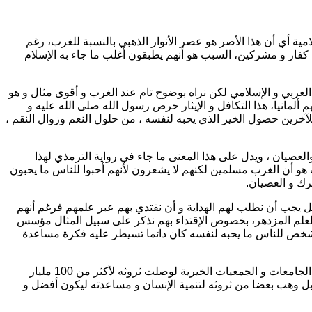
ية أي أن هذا الأصر هو عصر الأنوار الذهبي بالنسبة للغرب، رغم
كفار و مشركين، السبب هو أنهم يطبقون أغلب ما جاء به الإسلام
 العربي و الإسلامي لكن نراه بوضوح تام عند الغرب و أقوى مثال و هو
ألمانيا، هذا التكافل و الإيثار حرص رسول الله صلى الله عليه و
آخرين حصول الخير الذي يحبه لنفسه ، من حلول النعم وزوال النقم ،
لعصيان ، ويدل على هذا المعنى ما جاء في رواية الترمذي لهذا
ه هو أن الغرب مسلمين لكنهم لا يشعرون لأنهم أحبوا للناس ما يحبون
رك و العصيان.
 بل يجب أن نطلب لهم الهداية و أن نقتدي بهم عبر علمهم فرغم أنهم
 و العلم المزدهر، بخصوص الإقتداء بهم نذكر على سبيل المثال مؤسس
لشخص للناس ما يحبه لنفسه كان دائما تسيطر عليه فكرة مساعدة
مثال آخر هو أغنى رجل في العالم “بيل غيتس” الرجل الخيري أو المحسن تقدر ثروته بـ53 مليار دولار فلولا تبرعاته الإنسانية لدعم المدارس و الجامعات و الجمعيات الخيرية لوصلت ثروثه لأكثر من 100 مليار
ه بل وهب بعضا من ثروثه لتنمية الإنسان و مساعدته ليكون أفضل و