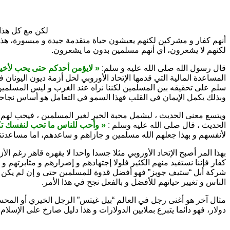
لكن مع كل هذا 
أنهم كفار و مشركين لكنهم يعيشون حياة متقدمة جيدة و ميسورة، هذا
لكنهم لا يشعرون، أي أنهم مسلمين بدون ما يشعرون.
قال رسول الله صلى الله عليه و سلم:
« لايؤمن أحدكم حتى يحب لأخي
المساعدة المالية التي قدمها الإتحاد الأوروبي لحل أزمة ديون اليونان
سلم على تحقيقه بين المسلمين لكننا نراه عند الغرب و ليس المسلمين
وبذلك يكمل الإيمان في القلب فهذا السمو في التعامل هو أساس نجاحهم
ويتسع معنى الحديث ، ليشمل محبة الخير لغير المسلمين ، فيحب لهم أن
الحديث ، قال صلى الله عليه وسلم :
« وأحب للناس ما تحب لنفسك ت
لأنفسهم و بهذا جعلهم الله مسلمين و جازاهم و ساعدهم، اما مساعدتن
بهذا المر أصبح الإتحاد الأوروبي مثلا جسدا واحدا لا يقهره قاهر رغم 
كفار فإننا نستفيد منهم الكثير فلولا إجتهادهم و إصرارهم و مثابرتهم
شركة أبل “ستيف جوبز” فهو أفضل قدوة للمسلمين حتى و إن لم يكن م
الناس و تغيير حياتهم للأفضل و بالفعل نجح في هذا الأمر.
دولار، فهو دائما يتبرع بملايين الدولارات و هذا دليل صارخ على الإس