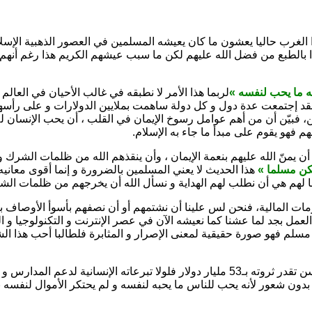
الغرب حاليا يعشون ما كان يعيشه المسلمين في العصور الذهبية الإسلام
 بالطبع من فضل الله عليهم لكن ما سبب عيشهم الكريم هذا رغم أنهم 
ه ما يحب لنفسه »
لربما هذا الأمر لا نطبقه في غالب الأحيان في العالم
 فقد إجتمعت عدة دول و كل دولة ساهمت بملايين الدولارات و على رأسهم 
، فبيّن أن من أهم عوامل رسوخ الإيمان في القلب ، أن يحب الإنسان لل
 فهو يقوم على مبدأ ما جاء به الإسلام.
 يمنّ الله عليهم بنعمة الإيمان ، وأن ينقذهم الله من ظلمات الشرك وا
كن مسلما »
هذا الحديث لا يعني المسلمين بالضرورة و إنما أقوى معاني
ا لهم هي أن نطلب لهم الهداية و نسأل الله أن يخرجهم من ظلمات الش
الأزمات المالية، فنحن لس علينا أن نشتمهم أو أن نصفهم بأسوأ الأوصاف
 و العمل بجد لما عشنا كما نعيشه الآن في عصر الإنترنت و التكنولوجيا
سلم فهو صورة حقيقية لمعنى الإصرار و المثابرة فلطالبا أحب هذا ا
لام بدون شعور لأنه يحب للناس ما يحبه لنفسه و لم يحتكر الأموال لنفس