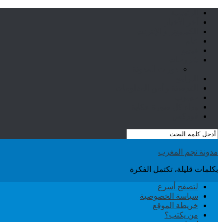
الرئيسية
آخر الأخبار
الكمبيوتر و الإنترنت
عام
فيديو
شروحات
دورات المدونة
البرامج
القرصنة و أمن المعلومات
حسوب
وراء كل صورة حكاية
فوركس
مدونة نجم المغرب
بكلمات قليلة، تكتمل الفكرة
لتصفح أسرع
سياسة الخصوصية
خريطة الموقع
من يكتب؟