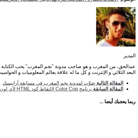
المدير
عبدالحق، من المغرب و هو صاحب مدونة "نجم المغرب" يحب الكتابة با
البعد الثلاثي و الإنترنت و كل ما له علاقة بعالم المعلوميات و الحواسي
المقالة التالية
صَوِّت لمدونة نجم المغرب في مسابقة آرابيسك
المقالة السابقة
برنامج Color Cop لإلتقاط كود HTML لأي لون تريد
ربما يعجبك أيضا ...