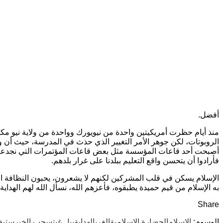
أفضل.
منذ أيام حظرت أمريكيتين واحدة من نيويورك وواحدة من ولاية نيو مكس
الروبوتات، لكن جوهر الأمر التغيير الذي حذث في المدرسة، حيث أن 
أصبحت أحد قاعات المؤسسة مثل بعض قاعات المؤتمرات التي نجدعا في الج
فأرادوا أن يتحسن واقع التعليم ببلدنا على غرار بلدهم.
الإسلام يسكن في قلب المشركين لكنهم لا يشعرون، يحبون النظافة ال
به الإسلام من قيم حميدة يطبقوه، فأعزهم الله، نسأل الله لهم الهداية 
Share
الوسوم:
الإسلام
الحضارة الإسلامية
الغرب
الهداية
بيل غيتس
حب الخير
ستيف