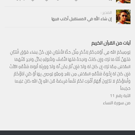
المدير :
إن شاء الله في المستقبل أكتب فيها
آيات من القرآن الكريم
يُوصِيكُمُ اللّهُ فِي أَوْلاَدِكُمْ لِلذَّكَرِ مِثْلُ حَظِّ الأُنثَيَيْنِ فَإِن كُنَّ نِسَاء فَوْقَ اثْنَتَيْنِ
فَلَهُنَّ ثُلُثَا مَا تَرَكَ وَإِن كَانَتْ وَاحِدَةً فَلَهَا النِّصْفُ وَلأَبَوَيْهِ لِكُلِّ وَاحِدٍ مِّنْهُمَا
السُّدُسُ مِمَّا تَرَكَ إِن كَانَ لَهُ وَلَدٌ فَإِن لَّمْ يَكُن لَّهُ وَلَدٌ وَوَرِثَهُ أَبَوَاهُ فَلأُمِّهِ الثُّلُثُ
فَإِن كَانَ لَهُ إِخْوَةٌ فَلأُمِّهِ السُّدُسُ مِن بَعْدِ وَصِيَّةٍ يُوصِي بِهَا أَوْ دَيْنٍ آبَآؤُكُمْ
وَأَبناؤُكُمْ لاَ تَدْرُونَ أَيُّهُمْ أَقْرَبُ لَكُمْ نَفْعاً فَرِيضَةً مِّنَ اللّهِ إِنَّ اللّهَ كَانَ عَلِيما
حَكِيماً
الآية رقم 11
من سورة النساء