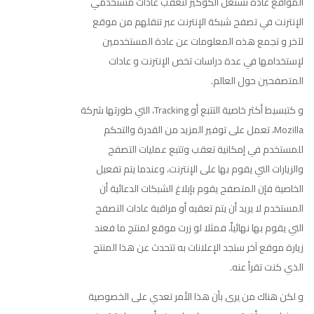
المواقع عادة تستغل الكوكيز لتعقب عادات مستخدمي
فوركس
الإنترنت في تصفح شبكة الإنترنت عبر تنقلهم من موقع
لآخر و تجمع هذه المعلومات عن عادة المستخدمين
لإستخدامها في عدة دراسات تخص الإنترنت و عادات
المتصفحين حول العالم.
و كتبسيط أكثر خاصية التتبع أو Tracking، التي طورتها شركة
Mozilla، تعمل على توفير المزيد من القدرة والتحكم
للمستخدم في إمكانية تعقب وتتبع عمليات التصفح
والزيارات التي يقوم بها على الإنترنت، وعندما يتم تفعيل
الخاصية فإن المتصفح يقوم بإبلاغ الشبكات الدعائية أن
المستخدم لا يريد أن يتم تعقبه أو مراقبة عادات التصفح
التي يقوم بها نهائياً، فمثلا لو زرت موقع لمنتج ما فعند
زيارة موقع آخر ستجد الإعلانات به تتحدث عن هذا المنتج
الذي كنت تقرأ عنه.
و لكن هناك من يرى بأن هذا الأمر تعدي على الخصوصية