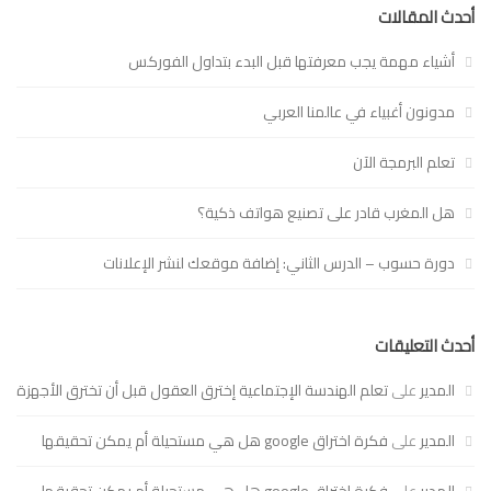
أحدث المقالات
أشياء مهمة يجب معرفتها قبل البدء بتداول الفوركس
مدونون أغبياء في عالمنا العربي
تعلم البرمجة الآن
هل المغرب قادر على تصنيع هواتف ذكية؟
دورة حسوب – الدرس الثاني: إضافة موقعك لنشر الإعلانات
أحدث التعليقات
المدير
على
تعلم الهندسة الإجتماعية إخترق العقول قبل أن تخترق الأجهزة
المدير
على
فكرة اختراق google هل هي مستحيلة أم يمكن تحقيقها
المدير
على
فكرة اختراق google هل هي مستحيلة أم يمكن تحقيقها