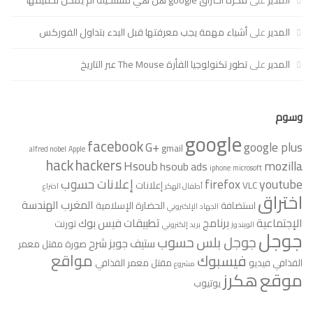
المدير
على
أشياء مهمة يجب معرفتها قبل البدء بتداول الفوركس
المدير
على
تطور تكنولوجيا الفأرة The Mouse عبر التاريخ
وسوم
google
facebook
G+
google plus
gmail
alfred nobel
Apple
hack
hackers
Hsoub
mozilla
hsoub ads
iphone
microsoft
youtube
firefox
إعلانات حسوب
VLC
إعلانات
أطفال الهكر
اختراع
اختراق
المغرب
الهندسة
استضافة
الحضارة الإسلامية
الجهاد الإلكتروني
الإجتماعية
برنامج
تطبيقات فيس بوك
تورنت
الويندوز
بريد إلكتروني
جوجل
جوجل بلس
حسوب
ستيف جوبز
شرح
صورة مقتل معمر
مواقع
فيسبوك
القذافي
فيديو
مقتل معمر القذافي
مشروع
موقع
هكرز
يوتيوب