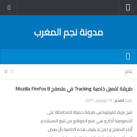
الرئيسية
مدونة نجم المغرب
آخر الأخبار
الكمبيوتر و الإنترنت
عام
فيديو
لتصفح أسرع
عام
0
شروحات
سياسة الخصوصية
طريقة تفعيل خاصية Tracking في متصفح Mozilla Firefox 8
دورات المدونة
خريطة الموقع
البرامج
بقلم
المدير
·
15 نوفمبر, 2011
من يكتب؟
القرصنة و أمن المعلومات
تتيح مزيلا فايرفوكس طريقة جميلة للمحافظة على
إتصل بي
الخصوصية أكثر و هي منع المواقع من تتبع المستخدم
حسوب
أثناء التصفح و لمن لا يعرف هذه الخاصية بأن بعض
وراء كل صورة حكاية