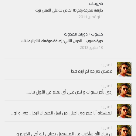
شروحات
طريقة معرفة رقم ID الخاص بك على الفيس بوك
1 نوفمبر, 2011
حسوب
/
دورات المدونة
دورة حسوب – الدرس الثاني: إضافة موقعك لنشر الإعلانات
13 مايو, 2012
المدير :
ممكن صراحة لم ازره قط
المدير :
ردي تأخر سنوات و لكن على أي تعلم في الأول بناء...
المدير :
المشكلة أنا صحراوي اصلي من اهل الصحراء الرحل، حتى و لو...
المدير :
إن شاء الله سأكتب في المستقبل تحياتي لك أخي الكريم و...