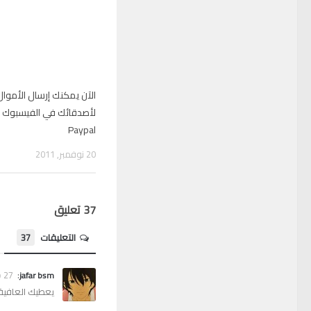
الآن يمكنك إرسال الأموال
لأصدقائك في الفيسبوك ع
Paypal
20 نوفمبر, 2011
37 تعليق
التعليقات
37
:
27 مارس, 2012 الساعة 14:12
jafar bsm
يعطيك العافية