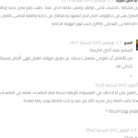
:
7 نوفمبر, 2012 الساعة 12:15
واعشق سوريه
ندى مشكله ..الحساب بتاعى توقف ومش عارفه ادخل عليه ..طلبت رقم سرى جديد وبال
 السرى بس فى خطووات امان لازم اعملها..ودلوقتى فى حاجه واقفه قدامى طالبين 
 الخاصه بى افيدونى ازاااااى اجيب لهم الهويه الخاصه
:
7 نوفمبر, 2012 الساعة 16:31
المدير
السلام عليك أختي الكريمة
من الأفضل أن تقومي بتفعيل حسابك عن طريق الهاتف النقال فهي أفضل وسيلة
تحياتي لك
رد
 الشرح لكن انا لاحظت في الفيسبوك طريقة جديدة لنشر الصفحات فمثلا في الصفحات ا
ة يكتب كلمة ريال مدريد اكثر من مره و تحت الكتابة يوجد رابط صفحة
يام بهذه الحركة ؟
5 أكتوبر, 2012 الساعة 09:42
 عليكم