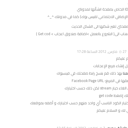
الإضافي الاجتماعي لفيس بوك) كما في مدونتك ^_^
فحتي تغير شكلها الى الشكل الحديث
اب الى( الشروع بالعمل >اضافة صندوق اعجاب > Get cod )
27 مارس, 2012 الساعة 17:28
م عليكم
 إنشاء مربع الإعجابات
هنا
بهذ ذلك قم بنسخ رابط صفحتك في فيسبوك
في المربع: Facebook Page URL
 stream لكن ذلك حسب اختيارك
إضغط get code
ختيار الكود الناسب أي واحد منهم حسب اختيارك و أضفه بموقعك
 لك و السلام عليكم