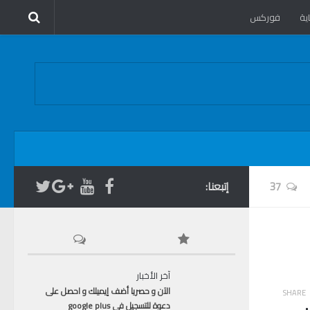
ية
فوركس
37
إتبعنا:
آخر الأخبار
الآن و حصريا أضف إيميلك و احصل على
SHARE
دعوة للتسجيل في google plus