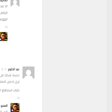
مصريه 
انا ع
الرقم
الهويه
رد
:
1 أكتوبر, 2012 الساعة 15:33
عبد الحليم
حسنا، شكرا على
ترى ادمن الصفح
كيف استطيع الق
رد
:
المدير
السﻻم