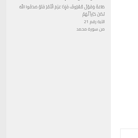
طَاعَةٌ وَقَوْلٌ مَّعْرُوفٌ فَإِذَا عَزَمَ الْأَمْرُ فَلَوْ صَدَقُوا اللَّهَ
لَكَانَ خَيْراً لَّهُمْ
الآية رقم 21
من سورة محمد