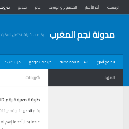
الرئيسية
آخر الأخبار
الكمبيوتر و الإنترنت
عام
فيديو
شروحا
مدونة نجم المغرب
بكلمات قليلة، تكتمل الفكرة
لتصفح أسرع
سياسة الخصوصية
خريطة الموقع
من يكتب؟
المزيد
شروحات
طريقة معرفة رقم ID الخاص بك على الفيس بوك
بقلم
المدير
·
1 نوفمبر, 2011