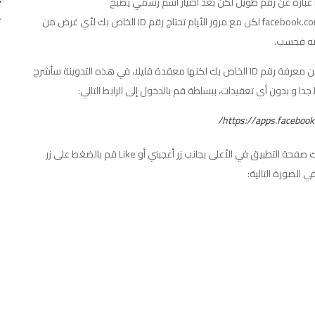
id=100001452759391 عبارة عن رقم طويل لكن بعد اختيار اسم رسمي يصبح
هكذا: facebook.com/abdelhaq.salki لكن مع مرور الأيام تحتاج رقم ID الخاص بك لأي غرض من
فته فحسب.
هناك عدة طرق تمكنك من معرفة رقم ID الخاص بك لكنها معقدة قليلا، في هذه التدوينة سأشرح
ا و بدون أي تعقيدات، ببساطة قم بالدخول إلى الرابط التالي:
https://apps.facebook
بعد الدخول إليه ستظهر لك صفحة التطبيق في الأعلى بجانب زر أعجبني أو Like قم بالضغط على زر
ي الصورة التالية: