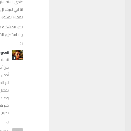
عندي استفسار
انا ابي اعرف الID الخاص بصفحة انشأتها لمدونتي
لعمل(المكوّن 
لكن المشكلة ص
ولا استطيع الذه
رد
:
المدير
السلا
من أجل
أدخل
ثم الصقها 
يفضل الغاء خيار
بعد ذلك 
قم با
تحياتي
رد