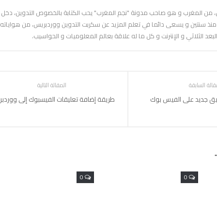
، من المغرب و هو صاحب مدونة "نجم المغرب" يحب الكتابة بالخصوص التدوين، دخل 
منذ سنتين و يسعى دائما في تعلم المزيد عن سكربت التدوين ووردبريس، من هواياته 
بعد الثلاثي و الإنترنت و كل ما له علاقة بعالم المعلوميات و الحواسيب.
قالة السابقة
المقالة التالية
يق جديد على الفيس بوك
طريقة إضافة تعليقات الفيسبوك إلى ووردب
0
0