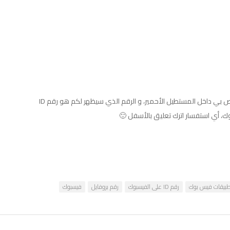
كما تلاحظون رقم ID الخاص بي داخل المستطيل الأحمير، و الرقم الذي سيظهر لكم هو رقم ID
، أي استفسار اترك تعليق بالأسفل 🙂
طبيقات فيس بوك
رقم ID على الفيسبوك
رقم بروفايل
فيسبوك