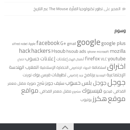
المدير
على
تطور تكنولوجيا الفأرة The Mouse عبر التاريخ
وسوم
google
facebook
G+
google plus
gmail
alfred nobel
Apple
hack
hackers
Hsoub
mozilla
hsoub ads
iphone
microsoft
youtube
firefox
إعلانات حسوب
VLC
إعلانات
أطفال الهكر
اختراع
اختراق
المغرب
الهندسة
استضافة
الحضارة الإسلامية
الجهاد الإلكتروني
الإجتماعية
برنامج
تطبيقات فيس بوك
تورنت
الويندوز
بريد إلكتروني
جوجل
جوجل بلس
حسوب
ستيف جوبز
شرح
صورة مقتل معمر
مواقع
فيسبوك
القذافي
فيديو
مقتل معمر القذافي
مشروع
موقع
هكرز
يوتيوب