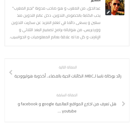
عبدالحق، من المغرب و هو صاحب مدونة "نجم المغرب"
يحب الكتابة بالخصوص التدوين، دخل عالم التدوين منذ
سنتين و يسعى دائما في تعلم المزيد عن سكربت التدوين
ووردبريس، من هواياته برامج تصميم البعد الثلاثي و
الإنترنت و كل ما له علاقة بعالم المعلوميات و الحواسيب.
المقالة التالية
رائد بوكالة ناسا لـMBC: الكائنات الحية بالفضاء.. أكذوبة هوليوودية
المقالة السابقة
هل تعرف من اخترع المواقع العالمية google و facebook و
youtube …