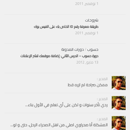
1 نوفمبر, 2011
شروحات
طريقة معرفة رقم ID الخاص بك على الفيس بوك
1 نوفمبر, 2011
حسوب
/
دورات المدونة
دورة حسوب – الدرس الثاني: إضافة موقعك لنشر الإعلانات
13 مايو, 2012
المدير :
ممكن صراحة لم ازره قط
المدير :
ردي تأخر سنوات و لكن على أي تعلم في الأول بناء...
المدير :
المشكلة أنا صحراوي اصلي من اهل الصحراء الرحل، حتى و لو...