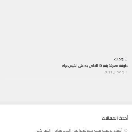
شروحات
طريقة معرفة رقم ID الخاص بك على الفيس بوك
1 نوفمبر, 2011
أحدث المقالات
أشياء مهمة يجب معرفتها قبل البدء بتداول الفوركس