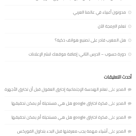
مدونون أغبياء في عالمنا العربي
تعلم البرمجة الآن
هل المغرب قادر على تصنيع هواتف ذكية؟
دورة حسوب – الدرس الثاني: إضافة موقعك لنشر الإعلانات
أحدث التعليقات
المدير
على
تعلم الهندسة الإجتماعية إخترق العقول قبل أن تخترق الأجهزة
المدير
على
فكرة اختراق google هل هي مستحيلة أم يمكن تحقيقها
المدير
على
فكرة اختراق google هل هي مستحيلة أم يمكن تحقيقها
المدير
على
أشياء مهمة يجب معرفتها قبل البدء بتداول الفوركس