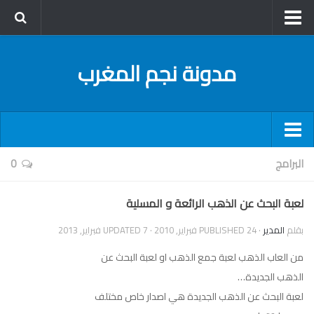
الرئيسية
مدونة نجم المغرب
آخر الأخبار
الكمبيوتر و الإنترنت
عام
فيديو
لتصفح أسرع
البرامج
0
شروحات
سياسة الخصوصية
لعبة البحث عن الذهب الرائعة و المسلية
دورات المدونة
خريطة الموقع
البرامج
بقلم
المدير
· PUBLISHED
24 فبراير, 2010
· UPDATED
7 فبراير, 2013
من يكتب؟
القرصنة و أمن المعلومات
من العاب الذهب لعبة جمع الذهب او لعبة البحث عن
إتصل بي
الذهب الجديدة…
حسوب
لعبة البحث عن الذهب الجديدة هي اصدار خاص مختلف
وراء كل صورة حكاية