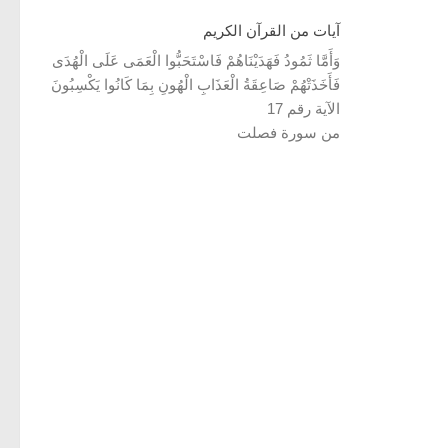
آيات من القرآن الكريم
وَأَمَّا ثَمُودُ فَهَدَيْنَاهُمْ فَاسْتَحَبُّوا الْعَمَى عَلَى الْهُدَى
فَأَخَذَتْهُمْ صَاعِقَةُ الْعَذَابِ الْهُونِ بِمَا كَانُوا يَكْسِبُونَ
الآية رقم 17
من سورة فصلت