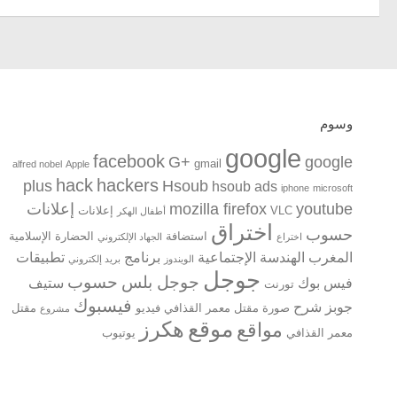
وسوم
google
facebook
G+
google
gmail
alfred nobel
Apple
hack
hackers
plus
Hsoub
hsoub ads
iphone
microsoft
youtube
mozilla firefox
إعلانات
VLC
إعلانات
أطفال الهكر
اختراق
حسوب
استضافة
الحضارة الإسلامية
اختراع
الجهاد الإلكتروني
المغرب
الهندسة الإجتماعية
برنامج
تطبيقات
الويندوز
بريد إلكتروني
جوجل
جوجل بلس
حسوب
فيس بوك
ستيف
تورنت
فيسبوك
جوبز
شرح
صورة مقتل معمر القذافي
فيديو
مقتل
مشروع
موقع
هكرز
مواقع
معمر القذافي
يوتيوب