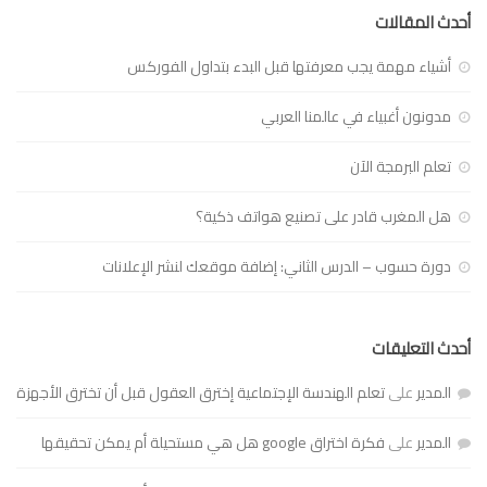
أحدث المقالات
أشياء مهمة يجب معرفتها قبل البدء بتداول الفوركس
مدونون أغبياء في عالمنا العربي
تعلم البرمجة الآن
هل المغرب قادر على تصنيع هواتف ذكية؟
دورة حسوب – الدرس الثاني: إضافة موقعك لنشر الإعلانات
أحدث التعليقات
المدير
على
تعلم الهندسة الإجتماعية إخترق العقول قبل أن تخترق الأجهزة
المدير
على
فكرة اختراق google هل هي مستحيلة أم يمكن تحقيقها