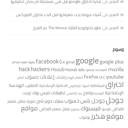
المدير
على
فكرة اختراق google هل هي مستحيلة أم يمكن تحقيقها
المدير
على
أشياء مهمة يجب معرفتها قبل البدء بتداول الفوركس
المدير
على
تطور تكنولوجيا الفأرة The Mouse عبر التاريخ
وسوم
google
facebook
G+
google plus
gmail
alfred nobel
Apple
hack
hackers
Hsoub
mozilla
hsoub ads
iphone
microsoft
youtube
firefox
إعلانات حسوب
VLC
إعلانات
أطفال الهكر
اختراع
اختراق
المغرب
الهندسة
استضافة
الحضارة الإسلامية
الجهاد الإلكتروني
الإجتماعية
برنامج
تطبيقات فيس بوك
تورنت
الويندوز
بريد إلكتروني
جوجل
جوجل بلس
حسوب
ستيف جوبز
شرح
صورة مقتل معمر
مواقع
فيسبوك
القذافي
فيديو
مقتل معمر القذافي
مشروع
موقع
هكرز
يوتيوب