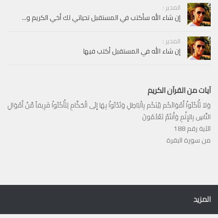
المدير :
إن شاء الله سأكتب في المستقبل تحياتي لك أخي الكريم و...
المدير :
إن شاء الله في المستقبل أكتب فيها
آيات من القرآن الكريم
وَلاَ تَأْكُلُواْ أَمْوَالَكُم بَيْنَكُم بِالْبَاطِلِ وَتُدْلُواْ بِهَا إِلَى الْحُكَّامِ لِتَأْكُلُواْ فَرِيقاً مِّنْ أَمْوَالِ
النَّاسِ بِالإِثْمِ وَأَنتُمْ تَعْلَمُونَ
الآية رقم 188
من سورة البقرة
المزيد