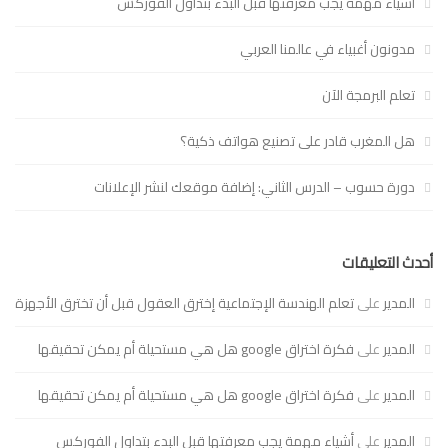
أشياء مهمة يجب معرفتها قبل البدء بتداول الفوركس
مدونون أغبياء في عالمنا العربي
تعلم البرمجة الآن
هل المغرب قادر على تصنيع هواتف ذكية؟
دورة حسوب – الدرس الثاني: إضافة موقعك لنشر الإعلانات
أحدث التعليقات
المدير
على
تعلم الهندسة الإجتماعية إخترق العقول قبل أن تخترق الأجهزة
المدير
على
فكرة اختراق google هل هي مستحيلة أم يمكن تحقيقها
المدير
على
فكرة اختراق google هل هي مستحيلة أم يمكن تحقيقها
المدير
على
أشياء مهمة يجب معرفتها قبل البدء بتداول الفوركس