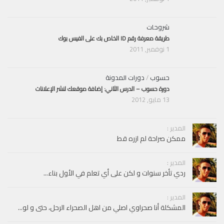
شروحات
طريقة معرفة رقم ID الخاص بك على الفيس بوك
1 نوفمبر, 2011
حسوب
/
دورات المدونة
دورة حسوب – الدرس الثاني: إضافة موقعك لنشر الإعلانات
13 مايو, 2012
المدير :
ممكن صراحة لم ازره قط
المدير :
ردي تأخر سنوات و لكن على أي تعلم في الأول بناء...
المدير :
المشكلة أنا صحراوي اصلي من اهل الصحراء الرحل، حتى و لو...