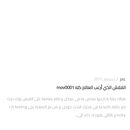
فوركس
عام
2 ديسمبر, 2011
الفلاش الذي أرعب العالم كله mov0001
هناك حيلة إخترعها شخص ما في جوجل و قام بنشرها على الفيس بوك حيث
تتم كتابة كلما ما في محرك البحث جوجل و من ثم الضغط على i’m feeling
lucky و بالتالي يقودك ذلك إلى...