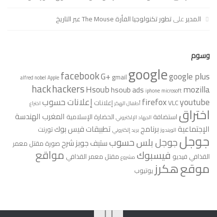
المدير
على
تطور تكنولوجيا الفأرة The Mouse عبر التاريخ
وسوم
google
facebook
G+
google plus
gmail
alfred nobel
Apple
hack
hackers
Hsoub
mozilla
hsoub ads
iphone
microsoft
youtube
firefox
إعلانات حسوب
VLC
إعلانات
أطفال الهكر
اختراع
اختراق
المغرب
الهندسة
استضافة
الحضارة الإسلامية
الجهاد الإلكتروني
الإجتماعية
برنامج
تطبيقات فيس بوك
تورنت
الويندوز
بريد إلكتروني
جوجل
جوجل بلس
حسوب
ستيف جوبز
شرح
صورة مقتل معمر
مواقع
فيسبوك
القذافي
فيديو
مقتل معمر القذافي
مشروع
موقع
هكرز
يوتيوب