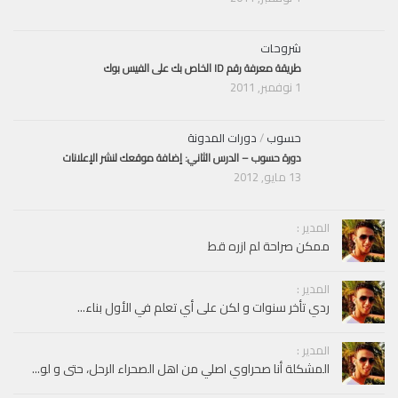
شروحات
طريقة معرفة رقم ID الخاص بك على الفيس بوك
1 نوفمبر, 2011
حسوب
/
دورات المدونة
دورة حسوب – الدرس الثاني: إضافة موقعك لنشر الإعلانات
13 مايو, 2012
المدير :
ممكن صراحة لم ازره قط
المدير :
ردي تأخر سنوات و لكن على أي تعلم في الأول بناء...
المدير :
المشكلة أنا صحراوي اصلي من اهل الصحراء الرحل، حتى و لو...