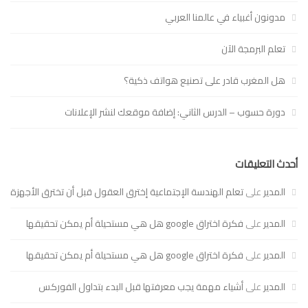
مدونون أغبياء في عالمنا العربي
تعلم البرمجة الآن
هل المغرب قادر على تصنيع هواتف ذكية؟
دورة حسوب – الدرس الثاني: إضافة موقعك لنشر الإعلانات
أحدث التعليقات
المدير
على
تعلم الهندسة الإجتماعية إخترق العقول قبل أن تخترق الأجهزة
المدير
على
فكرة اختراق google هل هي مستحيلة أم يمكن تحقيقها
المدير
على
فكرة اختراق google هل هي مستحيلة أم يمكن تحقيقها
المدير
على
أشياء مهمة يجب معرفتها قبل البدء بتداول الفوركس