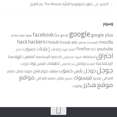
المدير
على
تطور تكنولوجيا الفأرة The Mouse عبر التاريخ
وسوم
google
facebook
G+
google plus
gmail
alfred nobel
Apple
hack
hackers
Hsoub
mozilla
hsoub ads
iphone
microsoft
youtube
firefox
إعلانات حسوب
VLC
إعلانات
أطفال الهكر
اختراع
اختراق
المغرب
الهندسة
استضافة
الحضارة الإسلامية
الجهاد الإلكتروني
الإجتماعية
برنامج
تطبيقات فيس بوك
تورنت
الويندوز
بريد إلكتروني
جوجل
جوجل بلس
حسوب
ستيف جوبز
شرح
صورة مقتل معمر
مواقع
فيسبوك
القذافي
فيديو
مقتل معمر القذافي
مشروع
موقع
هكرز
يوتيوب