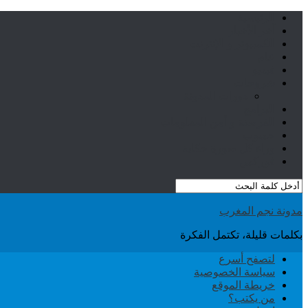
الرئيسية
آخر الأخبار
الكمبيوتر و الإنترنت
عام
فيديو
شروحات
دورات المدونة
البرامج
القرصنة و أمن المعلومات
حسوب
وراء كل صورة حكاية
فوركس
مدونة نجم المغرب
بكلمات قليلة، تكتمل الفكرة
لتصفح أسرع
سياسة الخصوصية
خريطة الموقع
من يكتب؟