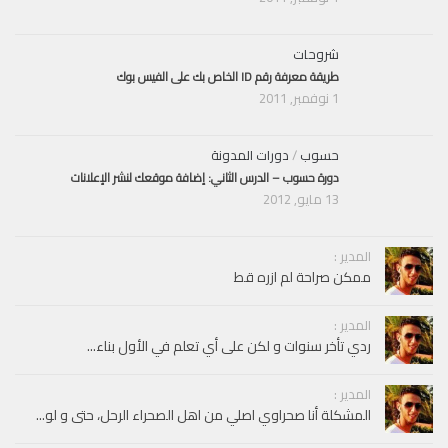
شروحات
طريقة معرفة رقم ID الخاص بك على الفيس بوك
1 نوفمبر, 2011
حسوب
/
دورات المدونة
دورة حسوب – الدرس الثاني: إضافة موقعك لنشر الإعلانات
13 مايو, 2012
المدير :
ممكن صراحة لم ازره قط
المدير :
ردي تأخر سنوات و لكن على أي تعلم في الأول بناء...
المدير :
المشكلة أنا صحراوي اصلي من اهل الصحراء الرحل، حتى و لو...