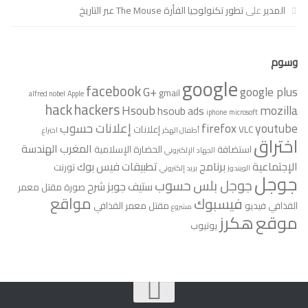
المدير
على
تطور تكنولوجيا الفأرة The Mouse عبر التاريخ
وسوم
google
facebook
G+
google plus
gmail
alfred nobel
Apple
hack
hackers
Hsoub
mozilla
hsoub ads
iphone
microsoft
youtube
firefox
إعلانات حسوب
VLC
إعلانات
أطفال الهكر
اختراع
اختراق
المغرب
الهندسة
استضافة
الحضارة الإسلامية
الجهاد الإلكتروني
الإجتماعية
برنامج
تطبيقات فيس بوك
تورنت
الويندوز
بريد إلكتروني
جوجل
جوجل بلس
حسوب
ستيف جوبز
شرح
صورة مقتل معمر
مواقع
فيسبوك
القذافي
فيديو
مقتل معمر القذافي
مشروع
موقع
هكرز
يوتيوب