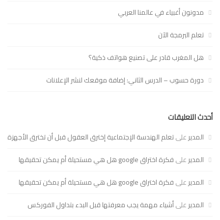
مدونون أغبياء في عالمنا العربي
تعلم البرمجة الآن
هل المغرب قادر على تصنيع هواتف ذكية؟
دورة حسوب – الدرس الثاني: إضافة موقعك لنشر الإعلانات
أحدث التعليقات
المدير
على
تعلم الهندسة الإجتماعية إخترق العقول قبل أن تخترق الأجهزة
المدير
على
فكرة اختراق google هل هي مستحيلة أم يمكن تحقيقها
المدير
على
فكرة اختراق google هل هي مستحيلة أم يمكن تحقيقها
المدير
على
أشياء مهمة يجب معرفتها قبل البدء بتداول الفوركس