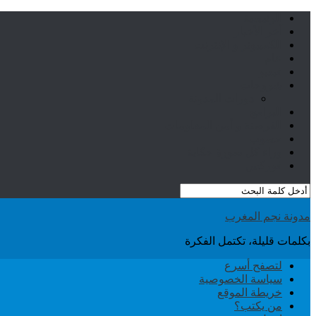
الرئيسية
آخر الأخبار
الكمبيوتر و الإنترنت
عام
فيديو
شروحات
دورات المدونة
البرامج
القرصنة و أمن المعلومات
حسوب
وراء كل صورة حكاية
فوركس
مدونة نجم المغرب
بكلمات قليلة، تكتمل الفكرة
لتصفح أسرع
سياسة الخصوصية
خريطة الموقع
من يكتب؟