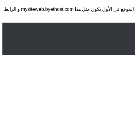
بعد انتهاء الدرس الثالث و الذي يشرح طريقة حجز نطاق مجاني، يبين الدرس الرابع كيفية ربط هذا الدومين أو النطاق مع الإستضافة بحيث أن الموقع في الأول يكون مثل هذا mysiteweb.byethost.com و الرابط