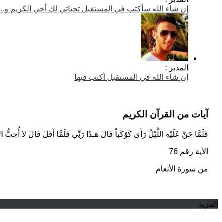
إن شاء الله سأكتب في المستقبل تحياتي لك أخي الكريم و...
المدير :
إن شاء الله في المستقبل أكتب فيها
آيات من القرآن الكريم
فَلَمَّا جَنَّ عَلَيْهِ اللَّيْلُ رَأَى كَوْكَباً قَالَ هَـذَا رَبِّي فَلَمَّا أَفَلَ قَالَ لا أُحِبُّ ا
الآية رقم 76
من سورة الأنعام
المزيد