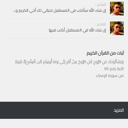
المدير :
إن شاء الله سأكتب في المستقبل تحياتي لك أخي الكريم و...
المدير :
إن شاء الله في المستقبل أكتب فيها
آيات من القرآن الكريم
وَيَسْأَلُونَكَ عَنِ الرُّوحِ قُلِ الرُّوحُ مِنْ أَمْرِ رَبِّي وَمَا أُوتِيتُم مِّن الْعِلْمِ إِلاَّ قَلِيلاً
الآية رقم 85
من سورة الإسراء
المزيد