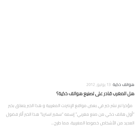
فوركس
هواتف ذكية
13 يوليو, 2012
هل المغرب قادر على تصنيع هواتف ذكية؟
مؤخرا تم نشر خبر في بعض مواقع الإنترنت المغربية و هذا الخبر يتعلق بخبر
“أول هاتف ذكي من صنع مغربي” إسمه “سفير استريا” هذا الخبر أثار فضول
العديد من الأشخاص خصوصا المغربية، مما طرح...