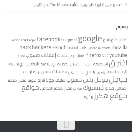
المدير
على
تطور تكنولوجيا الفأرة The Mouse عبر التاريخ
وسوم
google
facebook
G+
google plus
gmail
alfred nobel
Apple
hack
hackers
Hsoub
mozilla
hsoub ads
iphone
microsoft
youtube
firefox
إعلانات حسوب
VLC
إعلانات
أطفال الهكر
اختراع
اختراق
المغرب
الهندسة
استضافة
الحضارة الإسلامية
الجهاد الإلكتروني
الإجتماعية
برنامج
تطبيقات فيس بوك
تورنت
الويندوز
بريد إلكتروني
جوجل
جوجل بلس
حسوب
ستيف جوبز
شرح
صورة مقتل معمر
مواقع
فيسبوك
القذافي
فيديو
مقتل معمر القذافي
مشروع
موقع
هكرز
يوتيوب