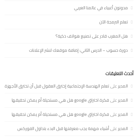
مدونون أغبياء في عالمنا العربي
تعلم البرمجة الآن
هل المغرب قادر على تصنيع هواتف ذكية؟
دورة حسوب – الدرس الثاني: إضافة موقعك لنشر الإعلانات
أحدث التعليقات
المدير
على
تعلم الهندسة الإجتماعية إخترق العقول قبل أن تخترق الأجهزة
المدير
على
فكرة اختراق google هل هي مستحيلة أم يمكن تحقيقها
المدير
على
فكرة اختراق google هل هي مستحيلة أم يمكن تحقيقها
المدير
على
أشياء مهمة يجب معرفتها قبل البدء بتداول الفوركس