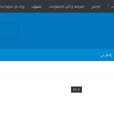
ت
البرامج
القرصنة و أمن المعلومات
حسوب
وراء كل صورة حكا
إتصل بي
33