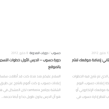
ايو, 2012
حسوب
/
دورات المدونة
8 مايو, 2012
ثاني: إضافة موقعك لنشر
دورة حسوب – الدرس الأول: خطوات التسجي
بالموقع
 الذي تم شرح فيه الخطوات
السلام عليكم منذ مدة كنت قد أطلقت سلسل
ة إعلانات حسوب، اليوم
إعلانات حسوب، و كنت أقوم بالشرح عن طريق
 موقعك الإلكتروني أو
الشاشة ببرنامج camtasia لكن المشكل 
لتنظر إدارة حسوب في
هو أن الدرس يكون طويل جدا و أيضا حجمه...