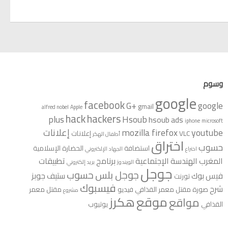
وسوم
google
facebook
G+
google
gmail
alfred nobel
Apple
hack
hackers
plus
Hsoub
hsoub ads
iphone
microsoft
youtube
mozilla firefox
إعلانات
VLC
إعلانات
أطفال الهكر
اختراق
حسوب
استضافة
الحضارة الإسلامية
اختراع
الجهاد الإلكتروني
المغرب
الهندسة الإجتماعية
برنامج
تطبيقات
الويندوز
بريد إلكتروني
جوجل
جوجل بلس
حسوب
فيس بوك
ستيف جوبز
تورنت
فيسبوك
شرح
صورة مقتل معمر القذافي
فيديو
مقتل معمر
مشروع
موقع
هكرز
مواقع
القذافي
يوتيوب