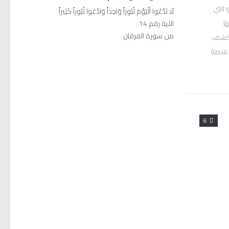
التي
لَا تَدْعُوا الْيَوْمَ ثُبُوراً وَاحِداً وَادْعُوا ثُبُوراً كَثِيراً
ا
الآية رقم 14
من سورة الفرقان
الكشف
 منصة
6