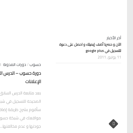
آخر الأخبار
الآن و حصريا أضف إيميلك و احصل على دعوة
للتسجيل في google plus
11 يوليو, 2011
حسوب
/
دورات المدونة
13 م
دورة حسوب – الدرس ال
الإعلانات
بعد متابعة الدرس السابق
الصحيحة للتسجيل في شبك
سأقوم بشرح طريقة إضافة
مواقعك في شبكة حسوب 
جودتها و عدم مخالفتها...