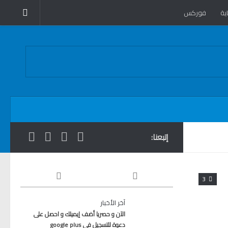
ية
فوركس
إتبعنا:
3
آخر الأخبار
الآن و حصريا أضف إيميلك و احصل على
دعوة للتسجيل في google plus