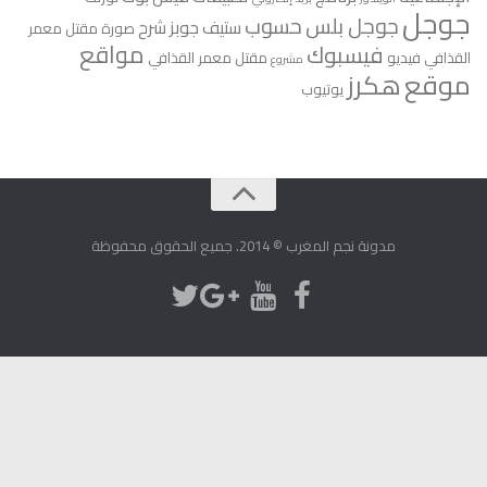
جوجل
جوجل بلس
حسوب
ستيف جوبز
شرح
صورة مقتل معمر
مواقع
فيسبوك
القذافي
فيديو
مقتل معمر القذافي
مشروع
موقع
هكرز
يوتيوب
مدونة نجم المغرب © 2014. جميع الحقوق محفوظة