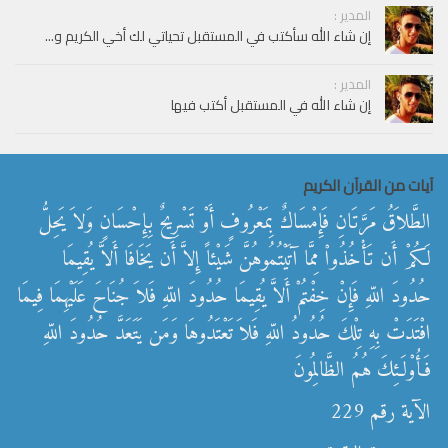
المدير :
إن شاء الله سأكتب في المستقبل تحياتي لك أخي الكريم و...
المدير :
إن شاء الله في المستقبل أكتب فيها
آيات من القرآن الكريم
الطَّلاَقُ مَرَّتَانِ فَإِمْسَاكٌ بِمَعْرُوفٍ أَوْ تَسْرِيحٌ بِإِحْسَانٍ وَلاَ يَحِلُّ
لَكُمْ أَن تَأْخُذُواْ مِمَّا آتَيْتُمُوهُنَّ شَيْئاً إِلاَّ أَن يَخَافَا أَلاَّ يُقِيمَا
حُدُودَ اللّهِ فَإِنْ خِفْتُمْ أَلاَّ يُقِيمَا حُدُودَ اللّهِ فَلاَ جُنَاحَ عَلَيْهِمَا فِيمَا
افْتَدَتْ بِهِ تِلْكَ حُدُودُ اللّهِ فَلاَ تَعْتَدُوهَا وَمَن يَتَعَدَّ حُدُودَ اللّهِ
فَأُوْلَـئِكَ هُمُ الظَّالِمُونَ
الآية رقم 229