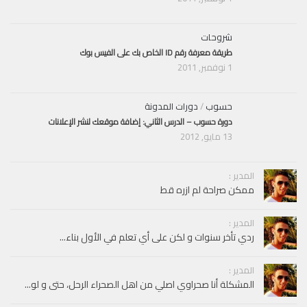
شروحات
طريقة معرفة رقم ID الخاص بك على الفيس بوك
1 نوفمبر, 2011
حسوب
/
دورات المدونة
دورة حسوب – الدرس الثاني: إضافة موقعك لنشر الإعلانات
13 مايو, 2012
المدير :
ممكن صراحة لم ازره قط
المدير :
ردي تأخر سنوات و لكن على أي تعلم في الأول بناء...
المدير :
المشكلة أنا صحراوي اصلي من اهل الصحراء الرحل، حتى و لو...