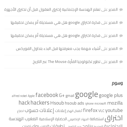
المدير
على
تعلم الهندسة الإجتماعية إخترق العقول قبل أن تخترق الأجهزة
المدير
على
فكرة اختراق google هل هي مستحيلة أم يمكن تحقيقها
المدير
على
فكرة اختراق google هل هي مستحيلة أم يمكن تحقيقها
المدير
على
أشياء مهمة يجب معرفتها قبل البدء بتداول الفوركس
المدير
على
تطور تكنولوجيا الفأرة The Mouse عبر التاريخ
وسوم
google
facebook
G+
google plus
gmail
alfred nobel
Apple
hack
hackers
Hsoub
mozilla
hsoub ads
iphone
microsoft
youtube
firefox
إعلانات حسوب
VLC
إعلانات
أطفال الهكر
اختراع
اختراق
المغرب
الهندسة
استضافة
الحضارة الإسلامية
الجهاد الإلكتروني
الإجتماعية
برنامج
تطبيقات فيس بوك
تورنت
الويندوز
بريد إلكتروني