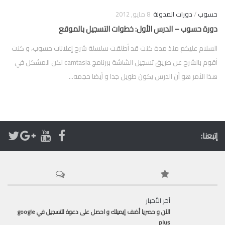
حسوب
/
دورات المدونة
8 مايو, 2012
دورة حسوب – الدرس الأول: خطوات التسجيل بالموقع
السلام عليكم منذ مدة كنت قد أطلقت سلسلة شرح إعلانات حسوب، و كنت
أقوم بالشرح عن طريق تسجيل الشاشة ببرنامج camtasia لكن المشكل في
هذا الأمر هو أن الدرس يكون طويل جدا و أيضا حجمه...
إتبعنا:
آخر الأخبار
الآن و حصريا أضف إيميلك و احصل على دعوة للتسجيل في google
plus