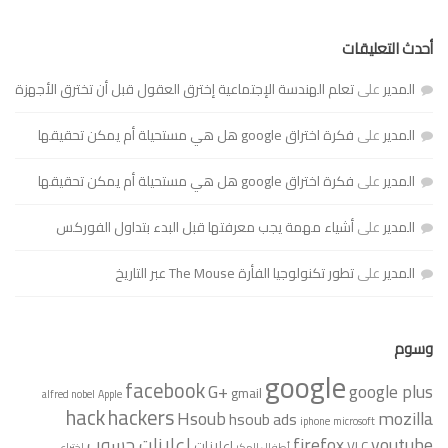
أحدث التعليقات
المدير
على
تعلم الهندسة الإجتماعية إخترق العقول قبل أن تخترق الأجهزة
المدير
على
فكرة اختراق google هل هي مستحيلة أم يمكن تحقيقها
المدير
على
فكرة اختراق google هل هي مستحيلة أم يمكن تحقيقها
المدير
على
أشياء مهمة يجب معرفتها قبل البدء بتداول الفوركس
المدير
على
تطور تكنولوجيا الفأرة The Mouse عبر التاريخ
وسوم
google
facebook
G+
google plus
gmail
alfred nobel
Apple
hack
hackers
Hsoub
mozilla
hsoub ads
iphone
microsoft
youtube
firefox
إعلانات حسوب
VLC
إعلانات
أطفال الهكر
اختراع