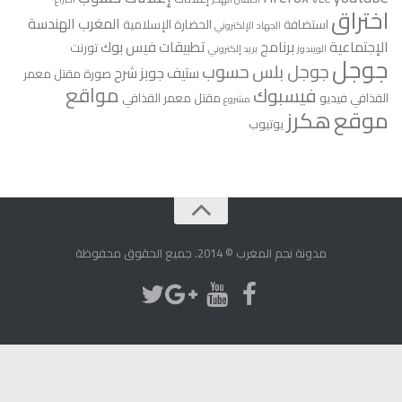
اختراق
المغرب
الهندسة
استضافة
الحضارة الإسلامية
الجهاد الإلكتروني
الإجتماعية
برنامج
تطبيقات فيس بوك
تورنت
الويندوز
بريد إلكتروني
جوجل
جوجل بلس
حسوب
ستيف جوبز
شرح
صورة مقتل معمر
مواقع
فيسبوك
القذافي
فيديو
مقتل معمر القذافي
مشروع
موقع
هكرز
يوتيوب
مدونة نجم المغرب © 2014. جميع الحقوق محفوظة