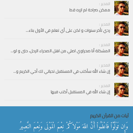
المدير :
ممكن صراحة لم ازره قط
المدير :
ردي تأخر سنوات و لكن على أي تعلم في الأول بناء...
المدير :
المشكلة أنا صحراوي اصلي من اهل الصحراء الرحل، حتى و لو...
المدير :
إن شاء الله سأكتب في المستقبل تحياتي لك أخي الكريم و...
المدير :
إن شاء الله في المستقبل أكتب فيها
آيات من القرآن الكريم
وَإِن تَوَلَّوْاْ فَاعْلَمُواْ أَنَّ اللّهَ مَوْلاَكُمْ نِعْمَ الْمَوْلَى وَنِعْمَ النَّصِيرُ