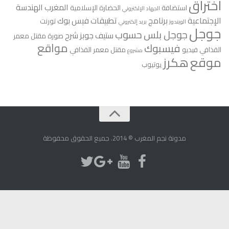
اختراق
المغرب
الهندسة
استضافة
الحضارة الإسلامية
الجهاد الإلكتروني
الإجتماعية
برنامج
تطبيقات فيس بوك
تورنت
الويندوز
بريد إلكتروني
جوجل
جوجل بلس
حسوب
ستيف جوبز
شرح
صورة مقتل معمر
مواقع
فيسبوك
القذافي
فيديو
مقتل معمر القذافي
مشروع
موقع
هكرز
يوتيوب
مدونة نجم المغرب © 2014. جميع الحقوق محفوظة