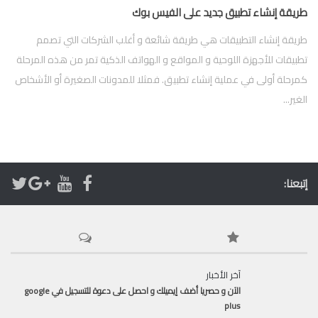
طريقة إنشاء تطبيق جديد على الفيس بوك
طريقة إنشاء التطبيقات هي طريقة شائعة و أغلب الشركات التي تصمم
تطبيقات للأجهزة اللوحية و المواقع و الهواتف الذكية تمر من هذه المرحلة
كمرحلة أولى في عملية إنشاء تطبيق. فمثلا للمدونات الصغيرة أو الأشخاص
الغير...
إتبعنا:
آخر الأخبار
الآن و حصريا أضف إيميلك و احصل على دعوة للتسجيل في google
plus