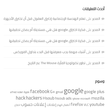
أحدث التعليقات
المدير
على
تعلم الهندسة الإجتماعية إخترق العقول قبل أن تخترق الأجهزة
المدير
على
فكرة اختراق google هل هي مستحيلة أم يمكن تحقيقها
المدير
على
فكرة اختراق google هل هي مستحيلة أم يمكن تحقيقها
المدير
على
أشياء مهمة يجب معرفتها قبل البدء بتداول الفوركس
المدير
على
تطور تكنولوجيا الفأرة The Mouse عبر التاريخ
وسوم
google
facebook
G+
google plus
gmail
alfred nobel
Apple
hack
hackers
Hsoub
mozilla
hsoub ads
iphone
microsoft
youtube
firefox
إعلانات حسوب
VLC
إعلانات
أطفال الهكر
اختراع