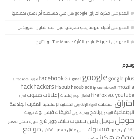
المدير
على
فكرة اختراق google هل هي مستحيلة أم يمكن تحقيقها
المدير
على
أشياء مهمة يجب معرفتها قبل البدء بتداول الفوركس
المدير
على
تطور تكنولوجيا الفأرة The Mouse عبر التاريخ
وسوم
google
facebook
G+
google plus
gmail
alfred nobel
Apple
hack
hackers
Hsoub
mozilla
hsoub ads
iphone
microsoft
youtube
firefox
إعلانات حسوب
VLC
إعلانات
أطفال الهكر
اختراع
اختراق
المغرب
الهندسة
استضافة
الحضارة الإسلامية
الجهاد الإلكتروني
الإجتماعية
برنامج
تطبيقات فيس بوك
تورنت
الويندوز
بريد إلكتروني
جوجل
جوجل بلس
حسوب
ستيف جوبز
شرح
صورة مقتل معمر
مواقع
فيسبوك
القذافي
فيديو
مقتل معمر القذافي
مشروع
موقع
هكرز
يوتيوب