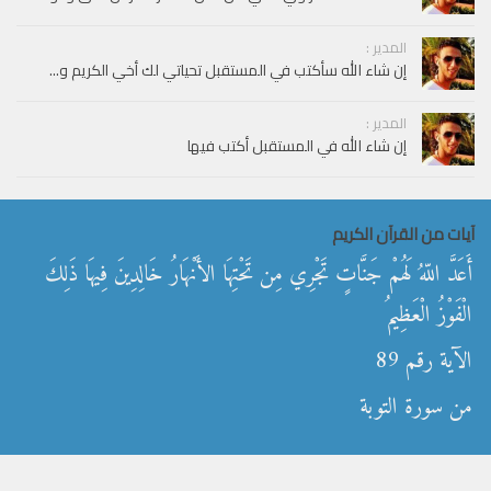
المدير :
إن شاء الله سأكتب في المستقبل تحياتي لك أخي الكريم و...
المدير :
إن شاء الله في المستقبل أكتب فيها
آيات من القرآن الكريم
أَعَدَّ اللّهُ لَهُمْ جَنَّاتٍ تَجْرِي مِن تَحْتِهَا الأَنْهَارُ خَالِدِينَ فِيهَا ذَلِكَ
الْفَوْزُ الْعَظِيمُ
الآية رقم 89
من سورة التوبة