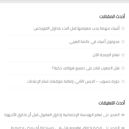
أحدث المقالات
أشياء مهمة يجب معرفتها قبل البدء بتداول الفوركس
مدونون أغبياء في عالمنا العربي
تعلم البرمجة الآن
هل المغرب قادر على تصنيع هواتف ذكية؟
دورة حسوب – الدرس الثاني: إضافة موقعك لنشر الإعلانات
أحدث التعليقات
المدير
على
تعلم الهندسة الإجتماعية إخترق العقول قبل أن تخترق الأجهزة
المدير
على
فكرة اختراق google هل هي مستحيلة أم يمكن تحقيقها